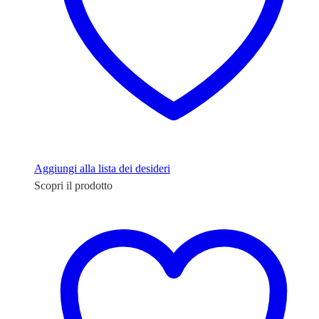
essere
scelte
nella
pagina
del
prodotto
Aggiungi alla lista dei desideri
Scopri il prodotto