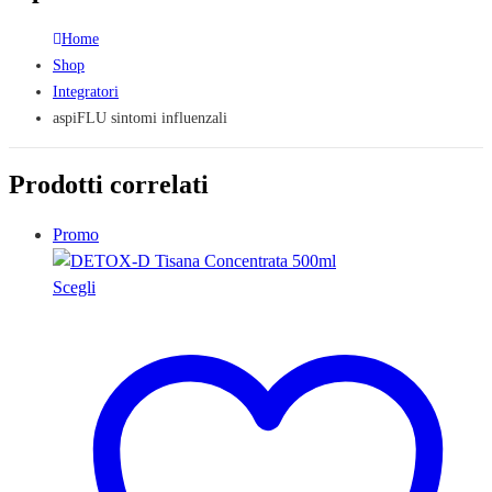
Home
Shop
Integratori
aspiFLU sintomi influenzali
Prodotti correlati
Promo
Questo
Scegli
prodotto
ha
più
varianti.
Le
opzioni
possono