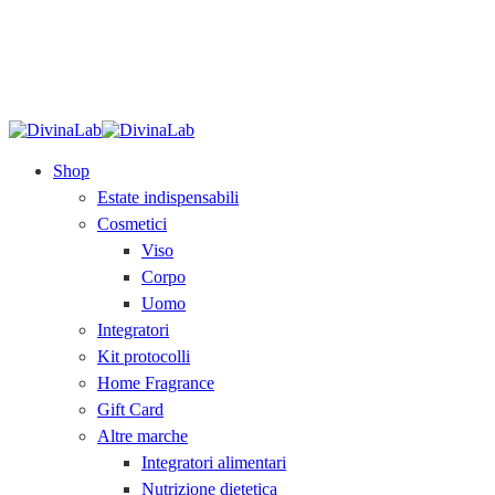
SPEDIZIONE GRATUITA
sopra i 79€.
Acquista
ora!
Shop
Estate indispensabili
Cosmetici
Viso
Corpo
Uomo
Integratori
Kit protocolli
Home Fragrance
Gift Card
Altre marche
Integratori alimentari
Nutrizione dietetica