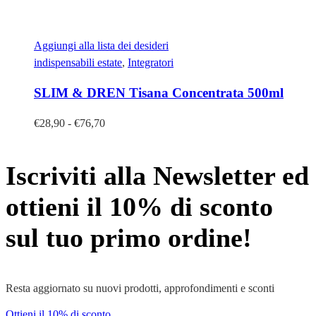
Aggiungi alla lista dei desideri
indispensabili estate
,
Integratori
SLIM & DREN Tisana Concentrata 500ml
Fascia
€
28,90
-
€
76,70
di
prezzo:
Iscriviti alla Newsletter ed
da
€28,90
ottieni il 10% di sconto
a
€76,70
sul tuo primo ordine!
Resta aggiornato su nuovi prodotti, approfondimenti e sconti
Ottieni il 10% di sconto