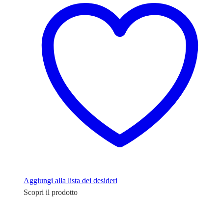
a
€76,70
Aggiungi alla lista dei desideri
Scopri il prodotto