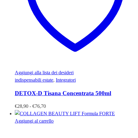
Aggiungi alla lista dei desideri
indispensabili estate
,
Integratori
DETOX-D Tisana Concentrata 500ml
Fascia
€
28,90
-
€
76,70
di
prezzo:
Aggiungi al carrello
da
€28,90