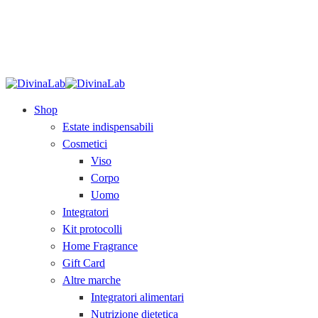
SPEDIZIONE GRATUITA
sopra i 79€.
Acquista
ora!
Shop
Estate indispensabili
Cosmetici
Viso
Corpo
Uomo
Integratori
Kit protocolli
Home Fragrance
Gift Card
Altre marche
Integratori alimentari
Nutrizione dietetica