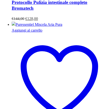
Protocollo Pulizia intestinale completo
Bromatech
Il
Il
€
144,00
€
128,00
prezzo
prezzo
originale
attuale
Aggiungi al carrello
era:
è:
€144,00.
€128,00.