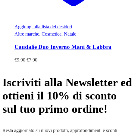
Aggiungi alla lista dei desideri
Altre marche
,
Cosmetica
,
Natale
Caudalie Duo Inverno Mani & Labbra
Il
Il
€
9,90
€
7,90
prezzo
prezzo
originale
attuale
Iscriviti alla Newsletter ed
era:
è:
€9,90.
€7,90.
ottieni il 10% di sconto
sul tuo primo ordine!
Resta aggiornato su nuovi prodotti, approfondimenti e sconti