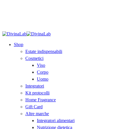
SPEDIZIONE GRATUITA
sopra i 79€.
Acquista
ora!
Shop
Estate indispensabili
Cosmetici
Viso
Corpo
Uomo
Integratori
Kit protocolli
Home Fragrance
Gift Card
Altre marche
Integratori alimentari
Nutrizione dietetica