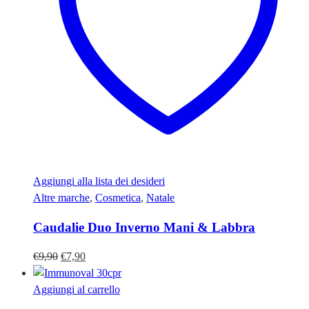
Aggiungi alla lista dei desideri
Altre marche
,
Cosmetica
,
Natale
Caudalie Duo Inverno Mani & Labbra
Il
Il
€
9,90
€
7,90
prezzo
prezzo
originale
attuale
Aggiungi al carrello
era:
è: