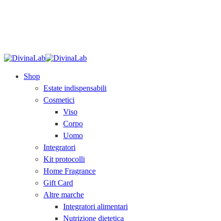
SPEDIZIONE GRATUITA
sopra i 79€.
Acquista
ora!
Shop
Estate indispensabili
Cosmetici
Viso
Corpo
Uomo
Integratori
Kit protocolli
Home Fragrance
Gift Card
Altre marche
Integratori alimentari
Nutrizione dietetica