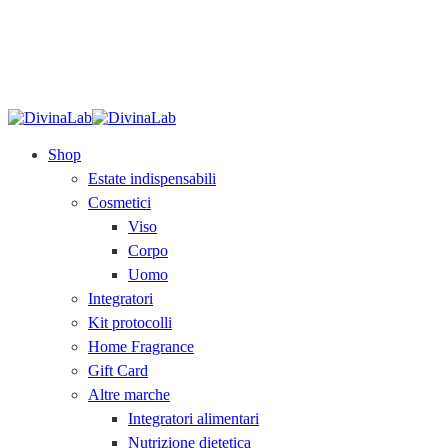
SPEDIZIONE GRATUITA
sopra i 79€.
Acquista
ora!
Shop
Estate indispensabili
Cosmetici
Viso
Corpo
Uomo
Integratori
Kit protocolli
Home Fragrance
Gift Card
Altre marche
Integratori alimentari
Nutrizione dietetica