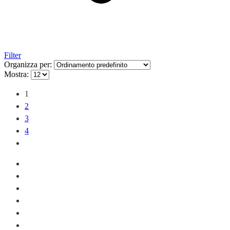
Filter
Organizza per:
Mostra:
1
2
3
4