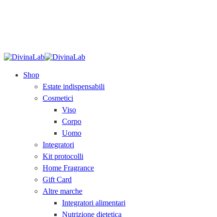
SPEDIZIONE GRATUITA
sopra i 79€.
Acquista
ora!
Shop
Estate indispensabili
Cosmetici
Viso
Corpo
Uomo
Integratori
Kit protocolli
Home Fragrance
Gift Card
Altre marche
Integratori alimentari
Nutrizione dietetica