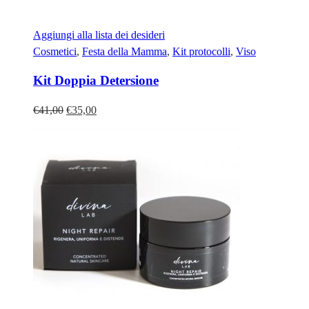
Aggiungi alla lista dei desideri
Cosmetici
,
Festa della Mamma
,
Kit protocolli
,
Viso
Kit Doppia Detersione
Il
Il
€
41,00
€
35,00
prezzo
prezzo
originale
attuale
era:
è:
€41,00.
€35,00.