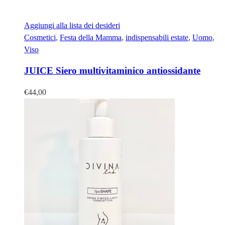
Aggiungi alla lista dei desideri
Cosmetici
,
Festa della Mamma
,
indispensabili estate
,
Uomo
,
Viso
JUICE Siero multivitaminico antiossidante
€
44,00