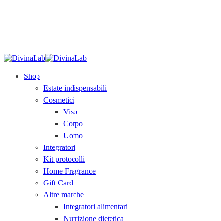
SPEDIZIONE GRATUITA
sopra i 79€.
Acquista
ora!
Shop
Estate indispensabili
Cosmetici
Viso
Corpo
Uomo
Integratori
Kit protocolli
Home Fragrance
Gift Card
Altre marche
Integratori alimentari
Nutrizione dietetica