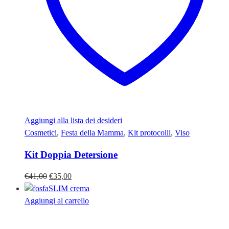
Aggiungi alla lista dei desideri
Cosmetici
,
Festa della Mamma
,
Kit protocolli
,
Viso
Kit Doppia Detersione
Il
Il
€
41,00
€
35,00
prezzo
prezzo
originale
attuale
Aggiungi al carrello
era:
è:
€41,00.
€35,00.